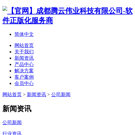
简体中文
网站首页
关于我们
新闻资讯
产品中心
解决方案
客户案例
会员中心
网站首页
>
新闻资讯
>
公司新闻
新闻资讯
公司新闻
行业资讯