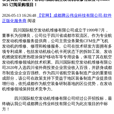
365 订阅采购项目！
2026-05-13 16:26:48
【官网】成都腾云伟业科技有限公司-软件
正版化服务商
阅读
四川国际航空发动机维修有限公司成立于1999年7月，
董事长为倪继良，公司位于四川省成都市双流区。作为专业航
空发动机维修服务提供商，公司主营业务聚焦CFM生产飞机
发动机的维修、修理和检修服务。公司在技术研发方面拥有多
项专利成果，包括发动机核心机卡死状态下的拆卸工装、发动
机燃烧室机匣热喷涂保护移动车等专用设备，体现了其在航空
发动机维修领域的技术积累。四川国际航空发动机维修有限公
司2020年入选四川省外商投资企业营业收入百强，并跻身成都
市制造业企业百强榜。作为四川省航空装备制造产业的重要组
成部分，该公司在政策支持下受益于地区装备制造产业提质倍
增行动，依托成都作为航空装备研制基地的区位优势，在发动
机维修领域保持技术竞争力。
四川国际航空发动机维修有限公司经过公开招投标，最
终确认我公司
成都腾云伟业科技有限公司为此次项目的中标
方！