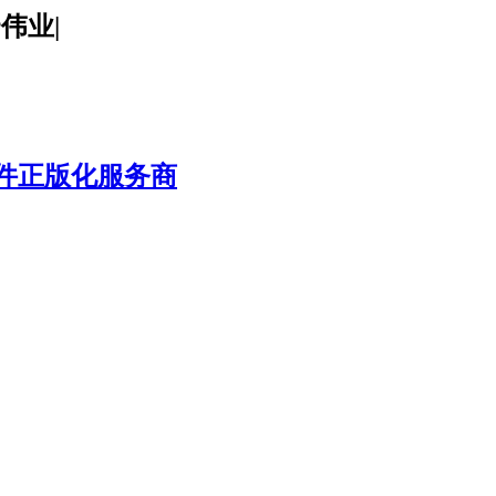
腾云伟业|