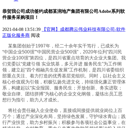
恭贺我公司成功签约成都某润地产集团有限公司Adobe系列软
件服务采购项目！
2021-04-08 13:51:39
【官网】成都腾云伟业科技有限公司-软件
正版化服务商
阅读
某集团创始于1997年，经二十余年实干笃行，已成长为
“中国企业500强”“中国民营企业500强”，2020年位列“四川民
营企业100强”第四位，是四川省重点培育的大企业大集团。我
们党委以“党建引领 实业筑基，多元并进 服务民生”为工作纲
领，建立起“四个相融共生促发展”工作机制，是四川省委组织
部重点关注、着力打造的优秀基层党组织。同时，以社会主义
核心价值观为引领，积极弘扬先进文化，持续强化廉正管理体
系，构建起以“实业报国、服务民生；开放创新、务实进取；
敬业自律、团结拼搏”为核心的企业文化纲领，凝练出员工思
想行为指引，助力人才成长。
将社会责任融入企业使命，直接或间接提供就业岗位上百
万个；通过产业深化布局，坚持绿色发展，守护绿水青山；践
行产业扶贫，助力乡村振兴；积极参与各项社会公益事业，在