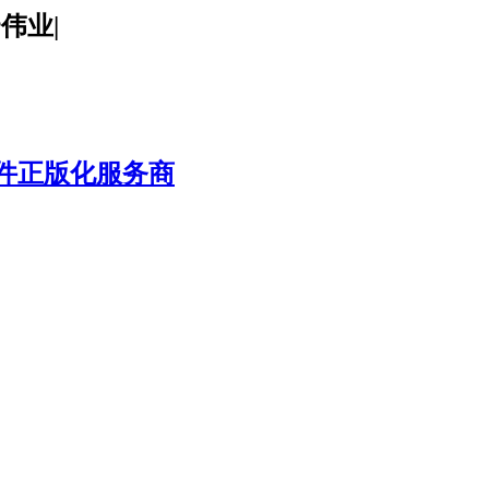
腾云伟业|