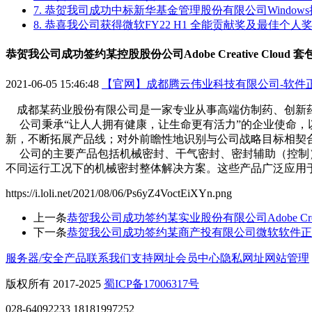
7. 恭贺我司成功中标新华基金管理股份有限公司Windo
8. 恭喜我公司获得微软FY22 H1 全能贡献奖及最佳个人
恭贺我公司成功签约某控股股份公司Adobe Creative Clou
2021-06-05 15:46:48
【官网】成都腾云伟业科技有限公司-软件
成都某药业股份有限公司是一家专业从事高端仿制药、创新
公司秉承“让人人拥有健康，让生命更有活力”的企业使命，
新，不断拓展产品线；对外前瞻性地识别与公司战略目标相契
公司的主要产品包括机械密封、干气密封、密封辅助（控制）
不同运行工况下的机械密封整体解决方案。这些产品广泛应用
https://i.loli.net/2021/08/06/Ps6yZ4VoctEiXYn.png
上一条
恭贺我公司成功签约某实业股份有限公司Adobe Crea
下一条
恭贺我公司成功签约某商产投有限公司微软软件正
服务器/安全产品
联系我们
支持网址
会员中心
隐私网址
网站管理
版权所有 2017-2025
蜀ICP备17006317号
028-64092233 18181997252