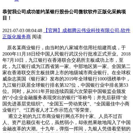
恭贺我公司成功签约某银行股份公司微软软件正版化采购项
目！
2021-07-03 08:04:48
【官网】成都腾云伟业科技有限公司-软件
正版化服务商
阅读
原名某商业银行，由当时的八家城市信用社组建而成，于
2000年11月18日经中国人民银行武汉分行批准正式开业。2018
年7月10日，九江银行在香港联合交易所主板成功上市，至
此，九江银行成为江西省第一家、中部地区第一家、全国第二
家在香港联交所主板挂牌上市的地级城市商业银行。在全球权
威杂志英国《银行家》发布的2019年全球银行1000强榜单中，
九江银行跃居全球银行排名第327位，中国银行业中排名第53
位。同时，从2011年开始连续四届六次荣获中国银监会颁发
的“小企业金融服务表现突出的银行”等称号；并先后获得“全
国先进基层党组织”、“全国五一劳动奖状”、“全国最佳中小商
业银行”、“江西省人才工作示范点”等荣誉。
甫立之初的九江市商业银行网点不到十家、人员不过百
人、资产总额仅有七亿，虽然弱小，却依然果敢地闯入了中国
金融改革的大潮。十九年，弹指一挥间，九银人凭借着坚韧的