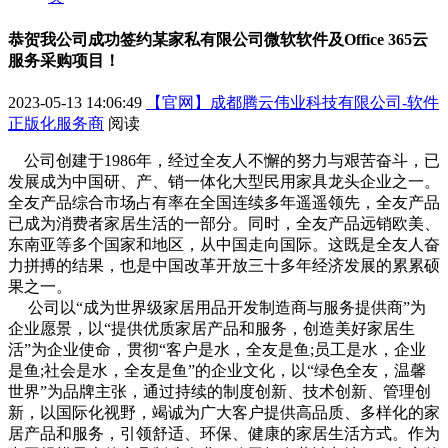
恭贺我公司成功签约某家私有限公司微软软件及Office 365云
服务采购项目！
2023-05-13 14:06:49
【官网】成都腾云伟业科技有限公司-软件
正版化服务商
阅读
公司创建于1986年，经过全友人不懈的努力与艰苦奋斗，已
发展成为中国研、产、销一体化大型民用家具龙头企业之一。
全友产品综合市场占有率在全国连续多年遥遥领先，全友产品
已成为消费者家居生活的一部分。同时，全友产品远销欧美、
东南亚等多个国家和地区，从中国走向国际。这既是全友人奋
力拼搏的结果，也是中国改革开放三十多年经济发展的累累硕
果之一。
公司以“成为世界级家居用品开发制造商与服务提供商”为
企业愿景，以“提供优质家居产品和服务，创造美好家居生
活”为企业使命，贯彻“客户是水，全友是鱼;员工是水，企业
是鱼;社会是水，全友是鱼”的企业文化，以“绿色全友，温馨
世界”为品牌主张，通过持续的制度创新、技术创新、管理创
新，以国际化视野，竭诚为广大客户提供高品质、多样化的家
居产品和服务，引领舒适、环保、健康的家居生活方式。作为