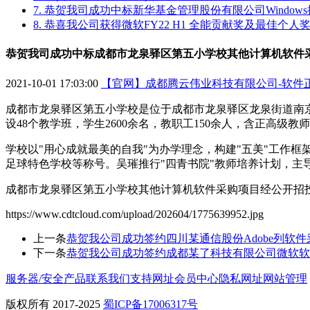
7. 恭贺我司成功中标新华基金管理股份有限公司Windo
8. 恭喜我公司获得微软FY22 H1 全能贡献奖及最佳个人
恭贺我司成功中标成都市龙泉驿区第五小学校其他计算机软件
2021-10-01 17:03:00
【官网】成都腾云伟业科技有限公司-软件
成都市龙泉驿区第五小学校是位于成都市龙泉驿区龙泉街道南京路1
设48个教学班，学生2600余名，教职工150余人，含正高级教
学校以"用心成就最美的自我"为办学理念，构建"五美"工作框
足球特色学校等称号。吴璀推行"四青书院"教师培养计划，主导"
成都市龙泉驿区第五小学校其他计算机软件采购项目经公开招投
https://www.cdtcloud.com/upload/202604/1775639952.jpg
上一条
恭贺我公司成功签约四川某通信股份Adobe列软
下一条
恭贺我公司成功签约成都某了科技有限公司微软软件正版
服务器/安全产品
联系我们
支持网址
会员中心
隐私网址
网站管理
版权所有 2017-2025
蜀ICP备17006317号