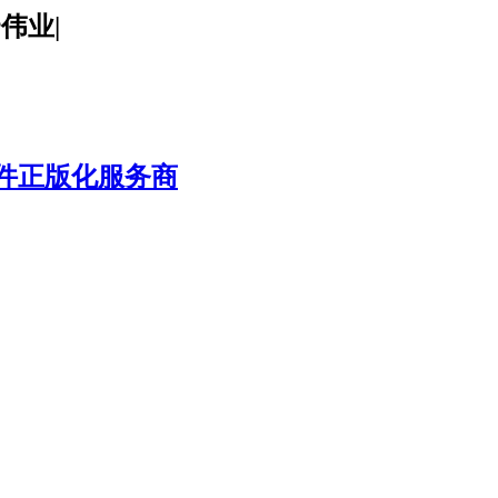
腾云伟业|